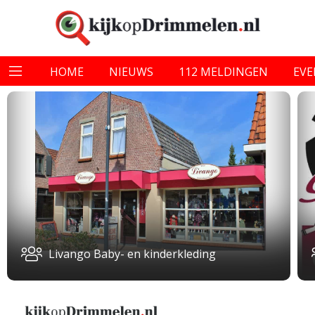
HOME
NIEUWS
112 MELDINGEN
EV
Livango Baby- en kinderkleding