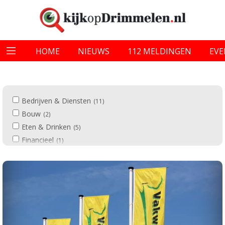
HOME
NIEUWS
112 MELDINGEN
EV
Bedrijven & Diensten
11
Bouw
2
Eten & Drinken
5
Financieel
1
Leven & wonen
3
Mode & Beauty
1
Notariaat
1
Politiek
1
Sport & Ontspanning
1
Zorg & Gemeenschap
4