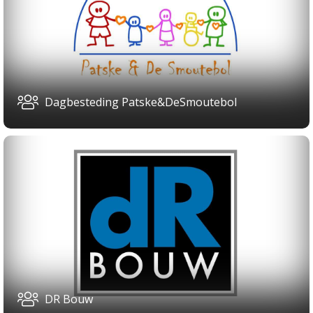
Dagbesteding Patske&DeSmoutebol
DR Bouw