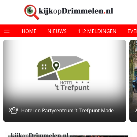
HOME
NIEUWS
112 MELDINGEN
EV
Hotel en Partycentrum ’t Trefpunt Made