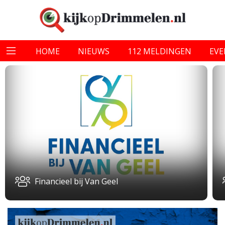
HOME
NIEUWS
112 MELDINGEN
EV
Financieel bij Van Geel