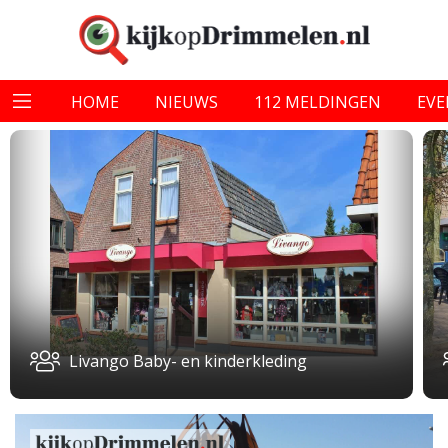
HOME
NIEUWS
112 MELDINGEN
EV
Livango Baby- en kinderkleding