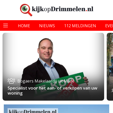
HOME
NIEUWS
112 MELDINGEN
EV
Bogaers Makelaardij uit Made
Specialist voor het aan- of verkopen van uw
woning