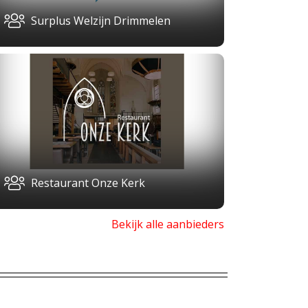
Surplus Welzijn Drimmelen
Restaurant Onze Kerk
Bekijk alle aanbieders