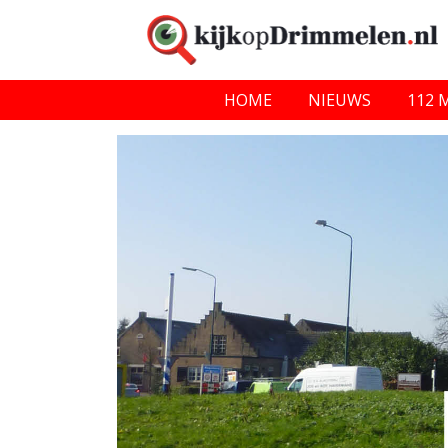
HOME
NIEUWS
112 