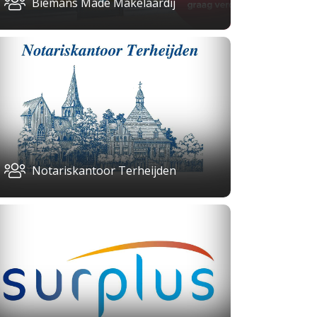
Biemans Made Makelaardij
Notariskantoor Terheijden