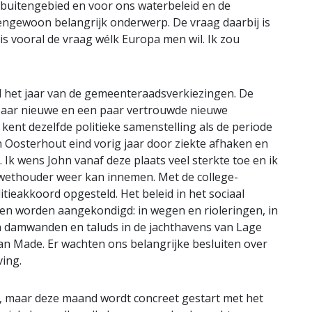
t buitengebied en voor ons waterbeleid en de
engewoon belangrijk onderwerp. De vraag daarbij is
s vooral de vraag wélk Europa men wil. Ik zou
al het jaar van de gemeenteraadsverkiezingen. De
aar nieuwe en een paar vertrouwde nieuwe
 kent dezelfde politieke samenstelling als de periode
Oosterhout eind vorig jaar door ziekte afhaken en
r. Ik wens John vanaf deze plaats veel sterkte toe en ik
ls wethouder weer kan innemen. Met de college-
tieakkoord opgesteld. Het beleid in het sociaal
en worden aangekondigd: in wegen en rioleringen, in
 damwanden en taluds in de jachthavens van Lage
n Made. Er wachten ons belangrijke besluiten over
ing.
ar, maar deze maand wordt concreet gestart met het