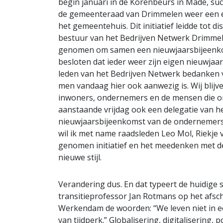
begin januari in de Korenbeurs in Made, su
de gemeenteraad van Drimmelen weer een e
het gemeentehuis. Dit initiatief leidde tot d
bestuur van het Bedrijven Netwerk Drimmelen
genomen om samen een nieuwjaarsbijeenkom
besloten dat ieder weer zijn eigen nieuwjaa
leden van het Bedrijven Netwerk bedanken v
men vandaag hier ook aanwezig is. Wij blij
inwoners, ondernemers en de mensen die o
aanstaande vrijdag ook een delegatie van h
nieuwjaarsbijeenkomst van de ondernemers
wil ik met name raadsleden Leo Mol, Riekje
genomen initiatief en het meedenken met d
nieuwe stijl.
Verandering dus. En dat typeert de huidige 
transitieprofessor Jan Rotmans op het afsc
Werkendam de woorden: “We leven niet in ee
van tijdperk.” Globalisering, digitalisering,