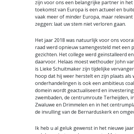
zijn voor ons een belangrijke partner in he
toekomst van Europa is een actueel en buit
vaak meer of minder Europa, maar relevant i
zeggen: laat uw stem niet verloren gaan.
Het jaar 2018 was natuurlijk voor ons voor
raad werd opnieuw samengesteld met een p
gezichten. Het college werd geïnstalleerd en
daarvoor. Helaas moest wethouder John van 
is Lieke Schuitmaker zijn tijdelijke vervange
hoop dat hij weer herstelt en zijn plaats a
onderhandelingen is ook een ambitieus coali
domein wordt geactualiseerd en investering
zwembaden, de centrumroute Terheijden, in
Zwaluwe en Drimmelen en in het centrumpla
de invulling van de Bernarduskerk en omgev
Ik heb u al geluk gewenst in het nieuwe ja