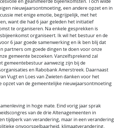
ccesvolle en geanimeerde bijeenkomsten. Toch wilde
igen nieuwjaarsontmoeting, een andere opzet en in
iscussie met enige emotie, begrijpelijk, met het
, want die had 6 jaar geleden het initiatief
st te organiseren. Na enkele gesprekken is
rsbijeenkomst organiseert. Ik wil het bestuur en de
oor 6 jaar goede samenwerking en ik ben blij dat
ven partners om goede dingen te doen voor onze
nze gemeente bezoeken. Vanzelfsprekend zal
et gemeentebestuur aanwezig zijn bij de
organisaties en Rabobank Amerstreek. Daarnaast
 van Vugt en Loes van Zwieten danken voor het
e opzet van de gemeentelijke nieuwjaarsontmoeting
samenleving in hoge mate. Eind vorig jaar sprak
heidscongres van de drie Altenagemeenten in
n tijdperk van verandering, maar in een verandering
 politieke onvoorspelbaarheid, klimaatverandering,