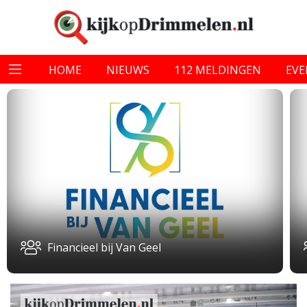
HOME
NIEUWS
112 MELDINGEN
EV
Financieel bij Van Geel