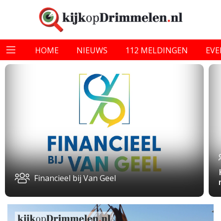
HOME
NIEUWS
112 MELDINGEN
EV
Financieel bij Van Geel