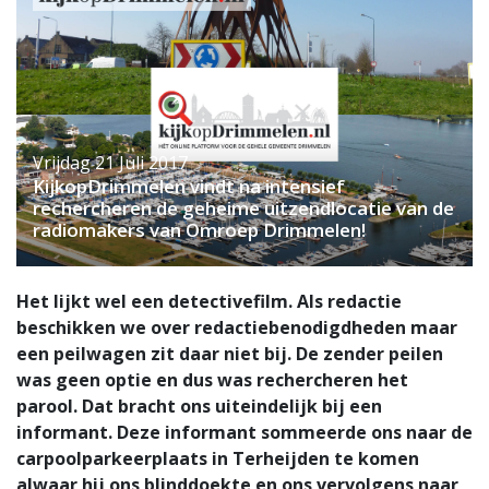
Vrijdag 21 Juli 2017
KijkopDrimmelen vindt na intensief
rechercheren de geheime uitzendlocatie van de
radiomakers van Omroep Drimmelen!
Het lijkt wel een detectivefilm. Als redactie
beschikken we over redactiebenodigdheden maar
een peilwagen zit daar niet bij. De zender peilen
was geen optie en dus was rechercheren het
parool. Dat bracht ons uiteindelijk bij een
informant. Deze informant sommeerde ons naar de
carpoolparkeerplaats in Terheijden te komen
alwaar hij ons blinddoekte en ons vervolgens naar