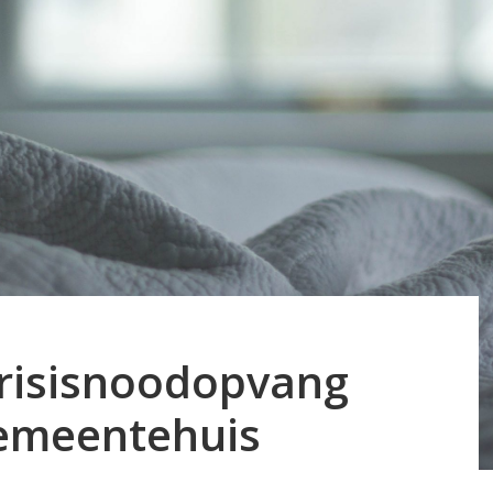
risisnoodopvang
gemeentehuis