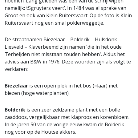
noemen. Lang geleden was een van de schrijfwijzen
namelijk: ̒tSgruyters vaertʼ. In 1484 was al sprake van
Groot en ook van Klein Ruitersvaart. Op de foto is Klein
Ruitersvaart nog een smal polderweggetje.
De straatnamen Biezelaar – Bolderik – Hulsdonk –
Liesveld – Klaverbeemd zijn namen 'die in het oude
Terheijden niet misstaan zouden hebben'. Aldus het
advies aan B&W in 1976. Deze woorden zijn als volgt te
verklaren:
Biezelaar
is een open plek in het bos (=laar) met
biezen (hoge waterplanten).
Bolderik
is een zeer zeldzame plant met een bolle
zaaddoos, vergelijkbaar met klaproos en korenbloem.
In de jaren 50 van de vorige eeuw kwam de Bolderik
nog voor op de Houtse akkers.