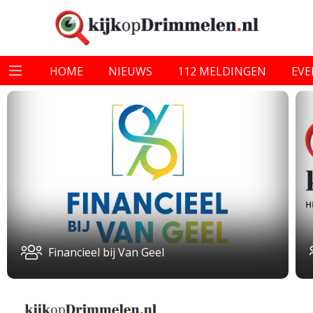
HOME
NIEUWS
112 MELDINGEN
EV
Financieel bij Van Geel