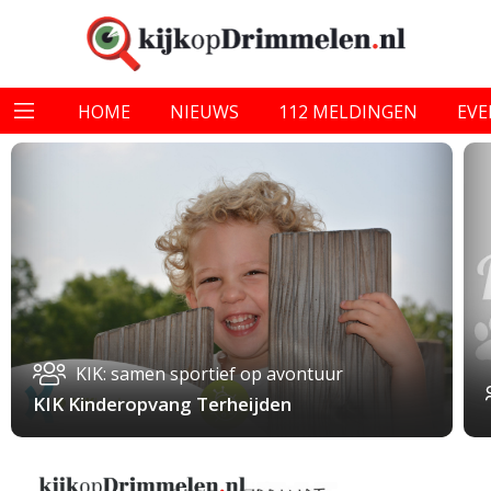
HOME
NIEUWS
112 MELDINGEN
EV
KIK: samen sportief op avontuur
KIK Kinderopvang Terheijden