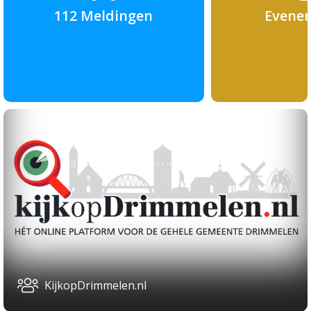
112 Meldingen
Evene
KijkopDrimmelen.nl