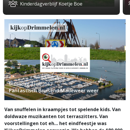
Kinderdagverblijf Koetje Boe
Maandag 3 Juli 2017
Fantastisch Bruisend Madeweer weer
Van snuffelen in kraampjes tot spelende kids. Van
doldwaze muzikanten tot terraszitters. Van
voorstellingen tot eh… het eindfeestje was