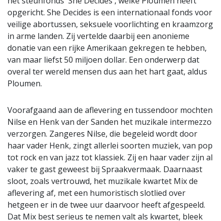
het steunfonds 'She Decides', welke Ploumen heeft
opgericht. She Decides is een internationaal fonds voor
veilige abortussen, seksuele voorlichting en kraamzorg
in arme landen. Zij vertelde daarbij een anonieme
donatie van een rijke Amerikaan gekregen te hebben,
van maar liefst 50 miljoen dollar. Een onderwerp dat
overal ter wereld mensen dus aan het hart gaat, aldus
Ploumen.
Voorafgaand aan de aflevering en tussendoor mochten
Nilse en Henk van der Sanden het muzikale intermezzo
verzorgen. Zangeres Nilse, die begeleid wordt door
haar vader Henk, zingt allerlei soorten muziek, van pop
tot rock en van jazz tot klassiek. Zij en haar vader zijn al
vaker te gast geweest bij Spraakvermaak. Daarnaast
sloot, zoals vertrouwd, het muzikale kwartet Mix de
aflevering af, met een humoristisch slotlied over
hetgeen er in de twee uur daarvoor heeft afgespeeld.
Dat Mix best serieus te nemen valt als kwartet, bleek