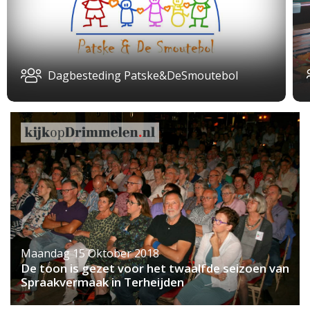
Dagbesteding Patske&DeSmoutebol
Maandag 15 Oktober 2018
De toon is gezet voor het twaalfde seizoen van
Spraakvermaak in Terheijden