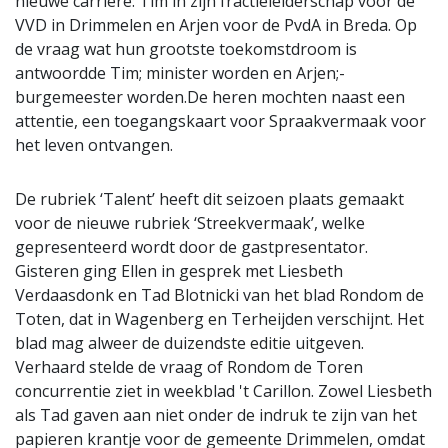
nieuwe carrière: Tim in zijn fractieleiderschap voor de
VVD in Drimmelen en Arjen voor de PvdA in Breda. Op
de vraag wat hun grootste toekomstdroom is
antwoordde Tim; minister worden en Arjen;-
burgemeester worden.De heren mochten naast een
attentie, een toegangskaart voor Spraakvermaak voor
het leven ontvangen.
De rubriek ‘Talent’ heeft dit seizoen plaats gemaakt
voor de nieuwe rubriek ‘Streekvermaak’, welke
gepresenteerd wordt door de gastpresentator.
Gisteren ging Ellen in gesprek met Liesbeth
Verdaasdonk en Tad Blotnicki van het blad Rondom de
Toten, dat in Wagenberg en Terheijden verschijnt. Het
blad mag alweer de duizendste editie uitgeven.
Verhaard stelde de vraag of Rondom de Toren
concurrentie ziet in weekblad 't Carillon. Zowel Liesbeth
als Tad gaven aan niet onder de indruk te zijn van het
papieren krantje voor de gemeente Drimmelen, omdat