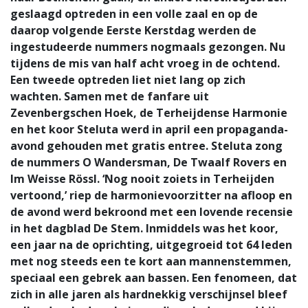
geslaagd optreden in een volle zaal en op de
daarop volgende Eerste Kerstdag werden de
ingestudeerde nummers nogmaals gezongen. Nu
tijdens de mis van half acht vroeg in de ochtend.
Een tweede optreden liet niet lang op zich
wachten. Samen met de fanfare uit
Zevenbergschen Hoek, de Terheijdense Harmonie
en het koor Steluta werd in april een propaganda-
avond gehouden met gratis entree. Steluta zong
de nummers O Wandersman, De Twaalf Rovers en
Im Weisse Rössl. ‘Nog nooit zoiets in Terheijden
vertoond,’ riep de harmonievoorzitter na afloop en
de avond werd bekroond met een lovende recensie
in het dagblad De Stem. Inmiddels was het koor,
een jaar na de oprichting, uitgegroeid tot 64 leden
met nog steeds een te kort aan mannenstemmen,
speciaal een gebrek aan bassen. Een fenomeen, dat
zich in alle jaren als hardnekkig verschijnsel bleef