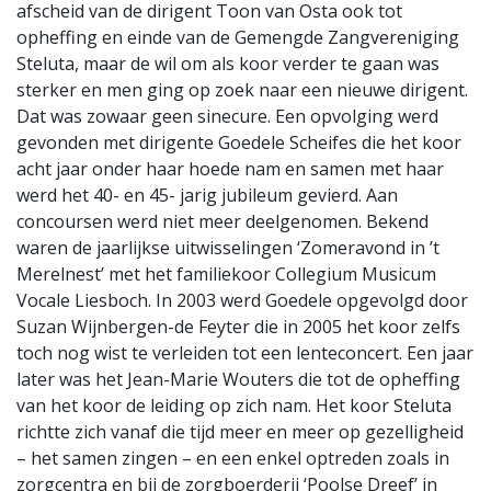
afscheid van de dirigent Toon van Osta ook tot
opheffing en einde van de Gemengde Zangvereniging
Steluta, maar de wil om als koor verder te gaan was
sterker en men ging op zoek naar een nieuwe dirigent.
Dat was zowaar geen sinecure. Een opvolging werd
gevonden met dirigente Goedele Scheifes die het koor
acht jaar onder haar hoede nam en samen met haar
werd het 40- en 45- jarig jubileum gevierd. Aan
concoursen werd niet meer deelgenomen. Bekend
waren de jaarlijkse uitwisselingen ‘Zomeravond in ’t
Merelnest’ met het familiekoor Collegium Musicum
Vocale Liesboch. In 2003 werd Goedele opgevolgd door
Suzan Wijnbergen-de Feyter die in 2005 het koor zelfs
toch nog wist te verleiden tot een lenteconcert. Een jaar
later was het Jean-Marie Wouters die tot de opheffing
van het koor de leiding op zich nam. Het koor Steluta
richtte zich vanaf die tijd meer en meer op gezelligheid
– het samen zingen – en een enkel optreden zoals in
zorgcentra en bij de zorgboerderij ‘Poolse Dreef’ in