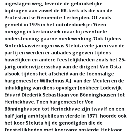
ingeslagen weg, leverde de gebruikelijke
bijdragen aan zowel de RK-kerk als die van de
Protestantse Gemeente Terheijden. Of zoals
gemeld in 1975 in het notulenboekje: ‘Geen
menging in kerkmuziek maar bij eventuele
ondersteuning gaarne medewerking.’Ook tijdens
Sinterklaasvieringen was Steluta vele jaren van de
partij en werden er aubades gegeven tijdens
huwelijken en andere feestelijkheden zoals het 25-
jarig onderwijzersschap van de dirigent Van Osta
alsook tijdens het afscheid van de toenmalige
burgemeester Wilhelmus A.J. van der Meulen en de
inhuldiging van diens opvolger Jonkheer Lodewijk
Eduard Diederik Sebastiaan von Bönninghausen tot
Herinckhave. Toen burgemeester Von
Bönninghausen tot Herinckhave zijn twaalf en een
half jarig ambtsjubileum vierde in 1971, hoorde ook
het koor Steluta bij de genodigden die de
feestelijkheden met koorzang opsierde. Het koor