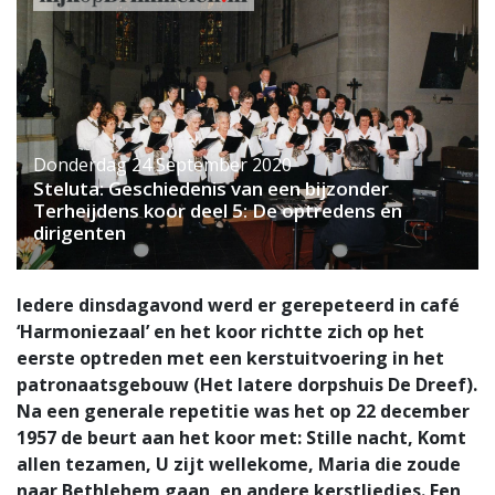
Donderdag 24 September 2020
Steluta: Geschiedenis van een bijzonder
Terheijdens koor deel 5: De optredens en
dirigenten
Iedere dinsdagavond werd er gerepeteerd in café
‘Harmoniezaal’ en het koor richtte zich op het
eerste optreden met een kerstuitvoering in het
patronaatsgebouw (Het latere dorpshuis De Dreef).
Na een generale repetitie was het op 22 december
1957 de beurt aan het koor met: Stille nacht, Komt
allen tezamen, U zijt wellekome, Maria die zoude
naar Bethlehem gaan, en andere kerstliedjes. Een