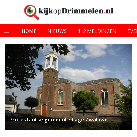
HOME
NIEUWS
112 MELDINGEN
EV
Protestantse gemeente Lage Zwaluwe