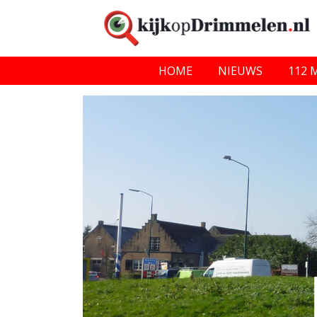
HOME
NIEUWS
112 