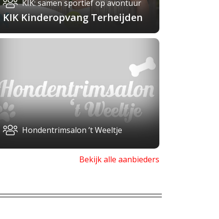
KIK: samen sportief op avontuur
KIK Kinderopvang Terheijden
Hondentrimsalon ’t Weeltje
Bekijk alle aanbieders