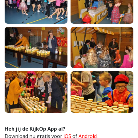
Heb jij de KijkOp App al?
Download nu gratis voor
iOS
of
Android
.