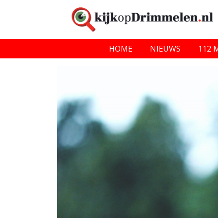
HOME
NIEUWS
112 