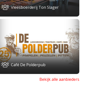
Vleesboerderij Ton Slager
Café De Polderpub
Bekijk alle aanbieders