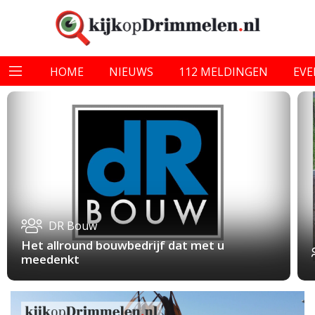
HOME
NIEUWS
112 MELDINGEN
EV
DR Bouw
Het allround bouwbedrijf dat met u
meedenkt