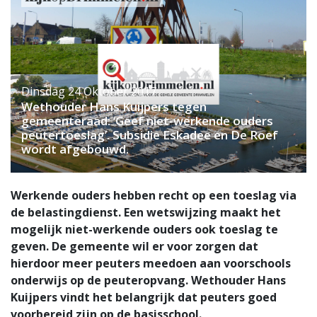
Dinsdag 24 Oktober 2017
Wethouder Hans Kuijpers tegen
gemeenteraad: ‘Geef niet-werkende ouders
peutertoeslag’. Subsidie Eskadee en De Roef
wordt afgebouwd.
Werkende ouders hebben recht op een toeslag via
de belastingdienst. Een wetswijzing maakt het
mogelijk niet-werkende ouders ook toeslag te
geven. De gemeente wil er voor zorgen dat
hierdoor meer peuters meedoen aan voorschools
onderwijs op de peuteropvang. Wethouder Hans
Kuijpers vindt het belangrijk dat peuters goed
voorbereid zijn op de basisschool.