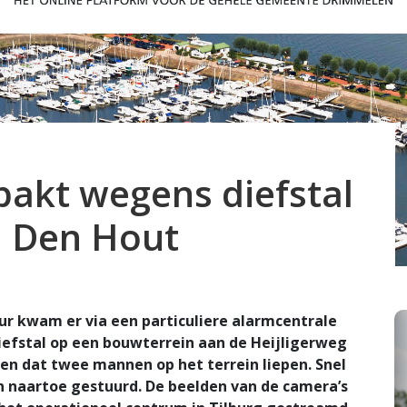
akt wegens diefstal
n Den Hout
r kwam er via een particuliere alarmcentrale
iefstal op een bouwterrein aan de Heijligerweg
en dat twee mannen op het terrein liepen. Snel
n naartoe gestuurd. De beelden van de camera’s