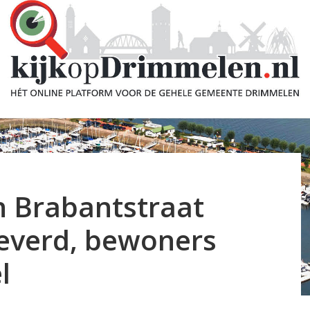
n Brabantstraat
leverd, bewoners
l