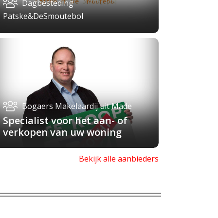
Dagbesteding
Patske&DeSmoutebol
Bogaers Makelaardij uit Made
Specialist voor het aan- of
verkopen van uw woning
Bekijk alle aanbieders