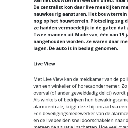
van het bouwterrein werden direct naar 
De centralist kon daar live meekijken me
nauwkeurig aansturen. Het bouwterrein
nog op het bouwterrein. Plotseling zag 
ze hadden vermoedelijk in de gaten dat z
Twee mannen uit Made van, één van 19 ja
aangehouden worden. Ze waren daar met 
lagen. De auto is in beslag genomen.
Live View
Met Live View kan de meldkamer van de pol
van een winkelier of horecaondernemer. Zo i
overval (of ander gewelddadig delict) wordt
Als winkels of bedrijven hun bewakingscame
alarmcentrale, krijgt deze bij onraad via ee
Een beveiligingsmedewerker van de alarmcen
en de livebeelden snel doorschakelen naar
meteen de situatie inschatten. Hoe veel over