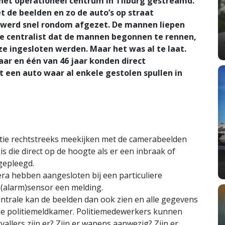
het operationeel centrum in Tilburg gestreamd.
t de beelden en zo de auto’s op straat
 werd snel rondom afgezet. De mannen liepen
de centralist dat de mannen begonnen te rennen,
e ingesloten werden. Maar het was al te laat.
ar en één van 46 jaar konden direct
een auto waar al enkele gestolen spullen in
itie rechtstreeks meekijken met de camerabeelden
s die direct op de hoogte als er een inbraak of
 gepleegd.
ra hebben aangesloten bij een particuliere
n (alarm)sensor een melding.
trale kan de beelden dan ook zien en alle gegevens
 de politiemeldkamer. Politiemedewerkers kunnen
vallers zijn er? Zijn er wapens aanwezig? Zijn er