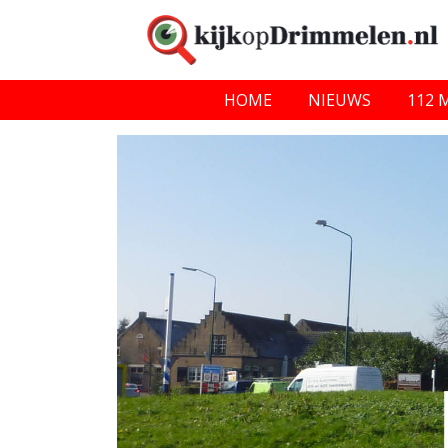
HOME
NIEUWS
112 