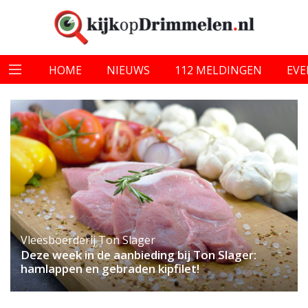
HOME
NIEUWS
112 MELDINGEN
EV
Vleesboerderij Ton Slager
Deze week in de aanbieding bij Ton Slager:
hamlappen en gebraden kipfilet!