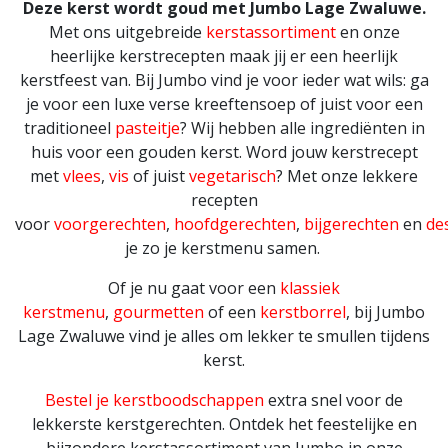
Deze kerst wordt goud met Jumbo Lage Zwaluwe.
Met ons uitgebreide
kerstassortiment
en onze
heerlijke kerstrecepten maak jij er een heerlijk
kerstfeest van. Bij Jumbo vind je voor ieder wat wils: ga
je voor een luxe verse kreeftensoep of juist voor een
traditioneel
pasteitje
? Wij hebben alle ingrediënten in
huis voor een gouden kerst. Word jouw kerstrecept
met
vlees
,
vis
of juist
vegetarisch
? Met onze lekkere
recepten
voor
voorgerechten
,
hoofdgerechten
,
bijgerechten
en
de
je zo je kerstmenu samen.
Of je nu gaat voor een
klassiek
kerstmenu
,
gourmetten
of een
kerstborrel
, bij Jumbo
Lage Zwaluwe vind je alles om lekker te smullen tijdens
kerst.
Bestel je kerstboodschappen
extra snel voor de
lekkerste kerstgerechten. Ontdek het feestelijke en
bijzondere kerstassortiment van Jumbo in onze