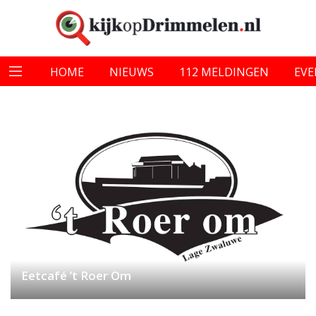
HOME
NIEUWS
112 MELDINGEN
EV
Eetcafé ’t Roer Om