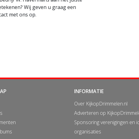
betekenen? Wij geven u graag een
tact met ons op.
MAP
INFORMATIE
Over KijkopDrimmelen.nl
s
Adverteren op KijkopDrimmel
menten
Sponsoring verenigingen en i
lbums
organisaties