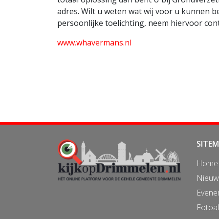
adres. Wilt u weten wat wij voor u kunnen 
persoonlijke toelichting, neem hiervoor con
www.whavermans.nl
SITE
Home
Nieuw
Evene
Fotoa