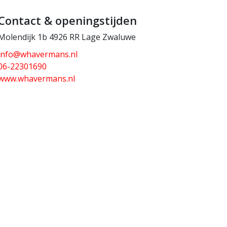
Contact & openingstijden
Molendijk 1b 4926 RR Lage Zwaluwe
info@whavermans.nl
06-22301690
www.whavermans.nl