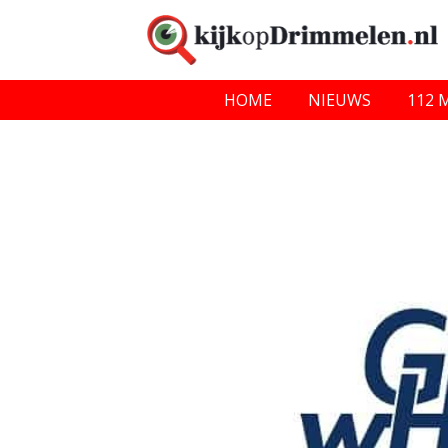
HOME
NIEUWS
112 