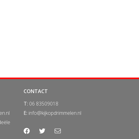
CONTACT
T:
06 83509018
en.nl
E:
info@kijkopdrimmelen.nl
deële