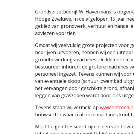
Grondverzetbedrijf W. Havermans is opgeric
Hooge Zwaluwe. In de afgelopen 15 jaar heeft
gebied van grondwerk, verhuur en handel en
adviezen voorzien.
Omdat wij veelvuldig grote projecten voor
bedrijven uitvoeren, hebben wij een uitgeb
grondbewerkingsmachines. De kleinere mac
bestuurder inhuren, de grotere machines w
personeel ingezet. Tevens kunnen wij voor 
van eventuele sloop (schuur, zwembad uitgr
het vervangen door geschikte grond, afhanke
leggen van graszoden wordt door ons uitge
Tevens staan wij vermeld op
www.entreedin
bouwsector waar u al onze machines kunt b
Mocht u geintresseerd zijn in één van bov
totaal oplossing dan bent U bij Grondverzet