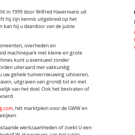
ht in 1999 door Wilfred Havermans uit
 hij zijn kennis uitgebreid op het
 kan hij u daardoor van de juiste
 gemeenten, overheden en
reid machinepark met kleine en grote
hines kunt u eventueel zonder
orden uiteraard met vakkundig
u uw gehele tuinvernieuwing uitvoeren,
aven, uitgraven van grond) tot en met
lijk van het doel. Ook het bestraten of
voerd.
g.com
, hét marktplein voor de GWW en
ekijken.
enstaande werkzaamheden of zoekt U een
bedrijf W. Havermans aan het juiste