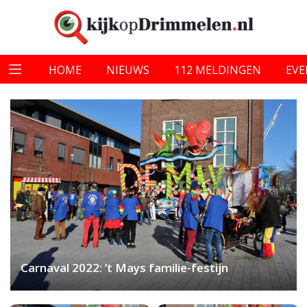
HOME
NIEUWS
112 MELDINGEN
EV
Carnaval 2022: ’t Mays familie-festijn