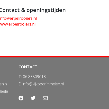
Contact & openingstijden
info@erpelrooiers.nl
www.erpelrooiers.nl
CONTACT
T:
06 83509018
en.nl
E:
info@kijkopdrimmelen.nl
deële