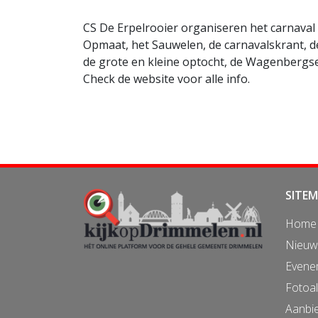
CS De Erpelrooier organiseren het carnav
Opmaat, het Sauwelen, de carnavalskrant, de
de grote en kleine optocht, de Wagenbergs
Check de website voor alle info.
SITE
Home
Nieuw
Evene
Fotoa
Aanbi