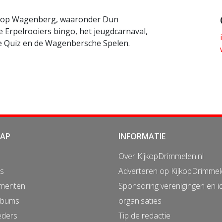
al op Wagenberg, waaronder Dun
 Erpelrooiers bingo, het jeugdcarnaval,
e Quiz en de Wagenbersche Spelen.
MAP
INFORMATIE
Over KijkopDrimmelen.nl
s
Adverteren op KijkopDrimmel
menten
Sponsoring verenigingen en i
lbums
organisaties
eders
Tip de redactie