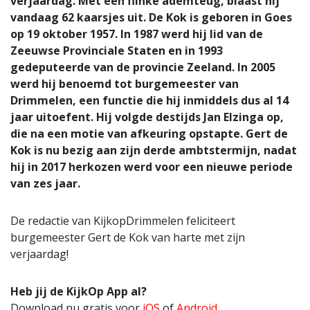
verjaardag. Met een flinke ademteug, blaast hij
vandaag 62 kaarsjes uit. De Kok is geboren in Goes
op 19 oktober 1957. In 1987 werd hij lid van de
Zeeuwse Provinciale Staten en in 1993
gedeputeerde van de provincie Zeeland. In 2005
werd hij benoemd tot burgemeester van
Drimmelen, een functie die hij inmiddels dus al 14
jaar uitoefent. Hij volgde destijds Jan Elzinga op,
die na een motie van afkeuring opstapte. Gert de
Kok is nu bezig aan zijn derde ambtstermijn, nadat
hij in 2017 herkozen werd voor een nieuwe periode
van zes jaar.
De redactie van KijkopDrimmelen feliciteert
burgemeester Gert de Kok van harte met zijn
verjaardag!
Heb jij de KijkOp App al?
Download nu gratis voor
iOS
of
Android
.