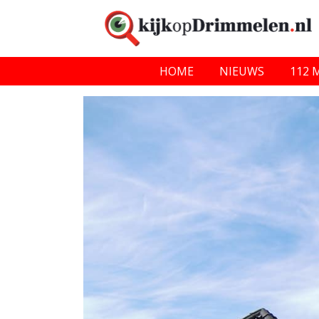
HOME
NIEUWS
112 