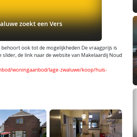
aluwe zoekt een Vers
s behoort ook tot de mogelijkheden De vraagprijs is
e slider, de link naar de website van Makelaardij Noud
anbod/woningaanbod/lage-zwaluwe/koop/huis-