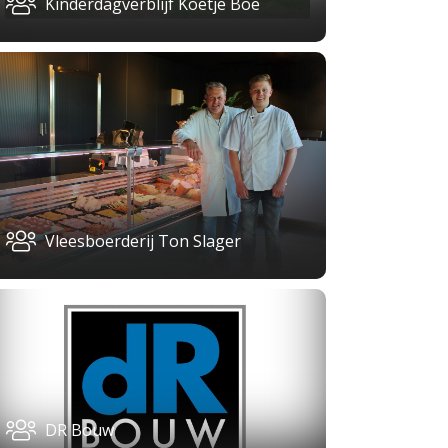
Kinderdagverblijf Koetje Boe
Vleesboerderij Ton Slager
DR Bouw