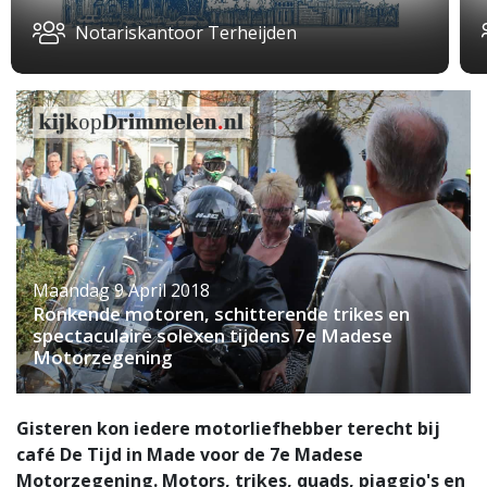
Notariskantoor Terheijden
Maandag 9 April 2018
Ronkende motoren, schitterende trikes en
spectaculaire solexen tijdens 7e Madese
Motorzegening
Gisteren kon iedere motorliefhebber terecht bij
café De Tijd in Made voor de 7e Madese
Motorzegening. Motors, trikes, quads, piaggio's en