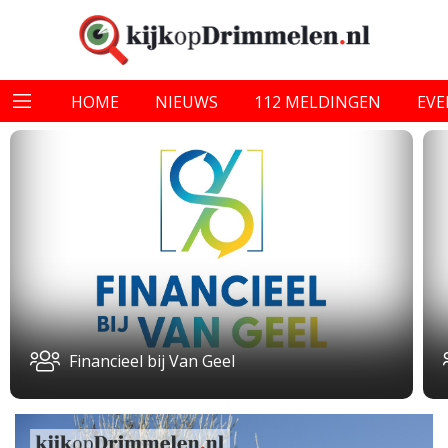
HOME
NIEUWS
112 MELDINGEN
EV
Financieel bij Van Geel