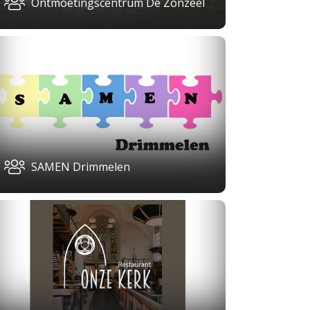
Ontmoetingscentrum De Zonzeel
SAMEN Drimmelen