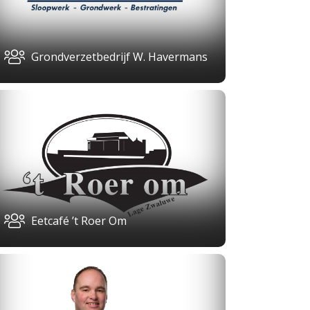
Grondverzetbedrijf W. Havermans
Eetcafé ’t Roer Om