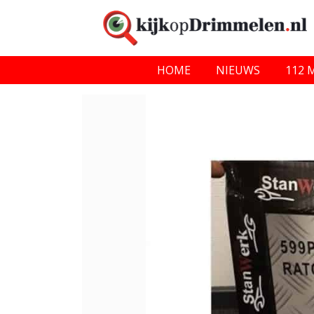
HOME
NIEUWS
112 