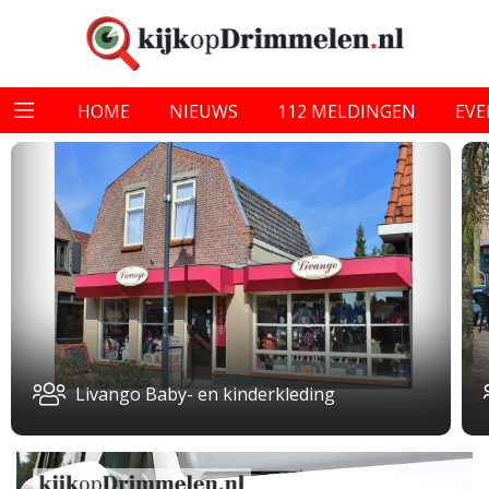
HOME
NIEUWS
112 MELDINGEN
EV
Livango Baby- en kinderkleding