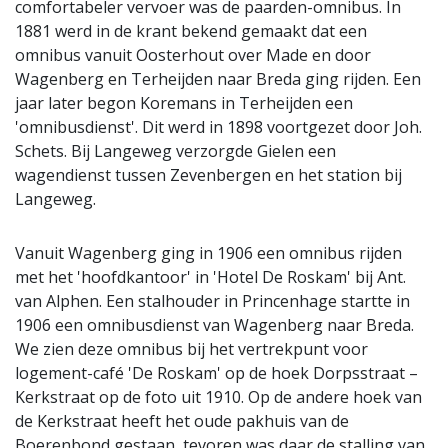
comfortabeler vervoer was de paarden-omnibus. In
1881 werd in de krant bekend gemaakt dat een
omnibus vanuit Oosterhout over Made en door
Wagenberg en Terheijden naar Breda ging rijden. Een
jaar later begon Koremans in Terheijden een
'omnibusdienst'. Dit werd in 1898 voortgezet door Joh.
Schets. Bij Langeweg verzorgde Gielen een
wagendienst tussen Zevenbergen en het station bij
Langeweg.
Vanuit Wagenberg ging in 1906 een omnibus rijden
met het 'hoofdkantoor' in 'Hotel De Roskam' bij Ant.
van Alphen. Een stalhouder in Princenhage startte in
1906 een omnibusdienst van Wagenberg naar Breda.
We zien deze omnibus bij het vertrekpunt voor
logement-café 'De Roskam' op de hoek Dorpsstraat –
Kerkstraat op de foto uit 1910. Op de andere hoek van
de Kerkstraat heeft het oude pakhuis van de
Boerenbond gestaan, tevoren was daar de stalling van