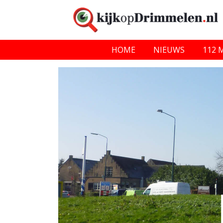
HOME
NIEUWS
112 