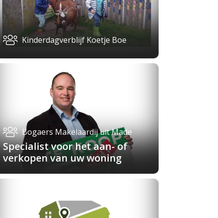
Kinderdagverblijf Koetje Boe
Bogaers Makelaardij uit Made
Specialist voor het aan- of
verkopen van uw woning