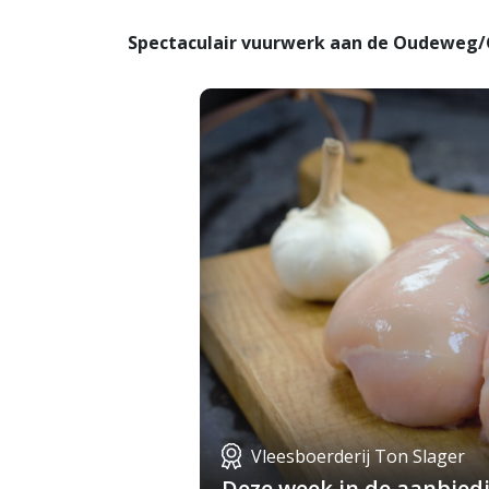
Spectaculair vuurwerk aan de Oudeweg/
Vleesboerderij Ton Slager
Deze week in de aanbiedin