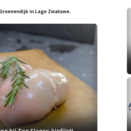
Groenendijk in Lage Zwaluwe.
g bij Ton Slager: kipfilet!