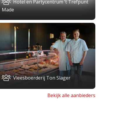
Hotel en Partycentrum ’t Trefpunt
Made
Vleesboerderij Ton Slager
Bekijk alle aanbieders