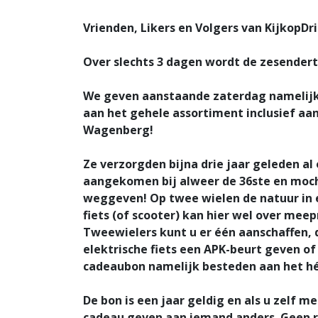
Vrienden, Likers en Volgers van KijkopD
Over slechts
3 dagen
wordt de zesenderti
We geven aanstaande zaterdag namelij
aan het
gehele
assortiment inclusief aan
Wagenberg!
Ze verzorgden bijna drie jaar geleden al
aangekomen bij alweer de 36ste en moch
weggeven! Op twee wielen de natuur in 
fiets (of scooter) kan hier wel over me
Tweewielers kunt u er één aanschaffen,
elektrische fiets een APK-beurt geven o
cadeaubon namelijk besteden aan het hé
De bon is een jaar geldig en als u zelf m
cadeau geven aan iemand anders. Geen r