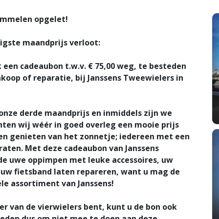
rimmelen opgelet!
gste maandprijs verloot:
k een
cadeaubon t.w.v. € 75,00
weg, te besteden
koop of reparatie, bij
Janssens Tweewielers
in
 onze derde maandprijs en inmiddels zijn we
ten wij wéér in goed overleg een mooie prijs
en genieten van het zonnetje; iedereen met een
epraten. Met deze cadeaubon van Janssens
 de uwe oppimpen met leuke accessoires, uw
f uw fietsband laten repareren, want u mag de
le assortiment van Janssens!
eer van de vierwielers bent, kunt u de bon ook
eden dus om niet mee te doen aan deze