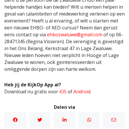
Bent u de persoon die de Zwaluwse EHBO een paar
helpende handjes kan bieden? Wilt u mensen helpen in
geval van calamiteiten of medewerking verlenen op een
evenement? Heeft u al ervaring, of wilt u starten met
een nieuwe EHBO- of AED-cursus? Neem dan gerust
eens contact op via
ehbozwaluwe@gmail.com
of op 06-
28471345 (Regina Visseren). De vereniging is gevestigd
in het Ons Belang, Kerkstraat 47 in Lage Zwaluwe.
Nieuwe leden hoeven niet verplicht in Hooge of Lage
Zwaluwe te wonen, ook geïnteresseerden uit
omliggende dorpen zijn van harte welkom.
Heb jij de KijkOp App al?
Download nu gratis voor
iOS
of
Android
.
Delen via