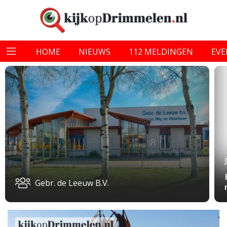
HOME
NIEUWS
112 MELDINGEN
EV
Gebr. de Leeuw B.V.