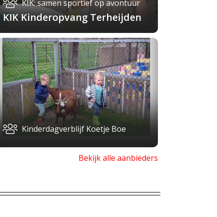
KIK: samen sportief op avontuur
KIK Kinderopvang Terheijden
Kinderdagverblijf Koetje Boe
Bekijk alle aanbieders