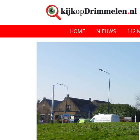
HOME
NIEUWS
112 