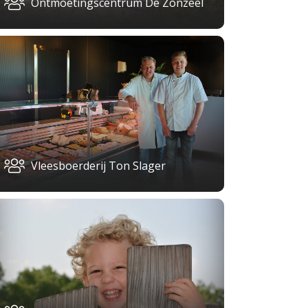
Ontmoetingscentrum De Zonzeel
Vleesboerderij Ton Slager