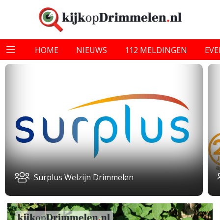
HOME
NIEUWS
112 MELDINGEN
EV
Surplus Welzijn Drimmelen