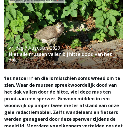
Vrijdag 7 Augustus 2020
Niet alle mussen vallen bij hitte dood van het
dak
‘ies natoerrr’ en die is misschien soms wreed om te
zien. Waar de mussen spreekwoordelijk dood van
het dak vallen door de hitte, viel deze mus ten
prooi aan een sperwer. Gewoon midden in een
woonwijk op amper twee meter afstand van onze
gele redactiemobiel. Zelfs wandelaars en fietsers
werden genegeerd door deze sperwer tijdens de
maaltijd. Meerdere vogelkenners vertelden ons dat