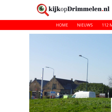
HOME
NIEUWS
112 