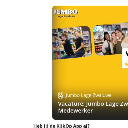
Jumbo Lage Zwaluwe
Vacature: Jumbo Lage Zw
Medewerker
Heb jij de KijkOp App al?