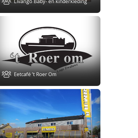
Livango Baby- en kinderkleding
Eetcafé ’t Roer Om