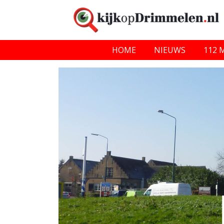
HOME
NIEUWS
112 