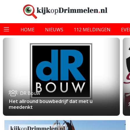
HOME
NIEUWS
112 MELDINGEN
EV
DR Bouw
Het allround bouwbedrijf dat met u
meedenkt