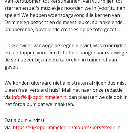
Van kerstbomen tot kerstmannen, van vuurpijlen tot
sterren en zelfs muziekjes hoorden we in (voor)tuinen
spelen! We hebben woensdagavond álle kernen van
Drimmelen bezocht en de meest leuke, sprankelende,
knipperende, opvallende creaties op de foto gezet.
Takkenweer vanwege de regen die viel, was rondrijden
en uitstappen voor een foto tóch aangenaam vanwege
de soms zeer bijzondere taferelen in tuinen of aan
gevels.
We konden uiteraard niet álle straten afrijden dus mist
u een fraai versierd huis? Mail het naar onze redactie
via
info@kijkopdrimmelen.nl
dan plaatsen we die ook in
het fotoalbum dat we maakten.
Dat album vindt u
via:
https://kijkopdrimmelen.nl/albums/kerstsfeer-in-