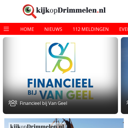
HOME
NIEUWS
112 MELDINGEN
EV
Financieel bij Van Geel