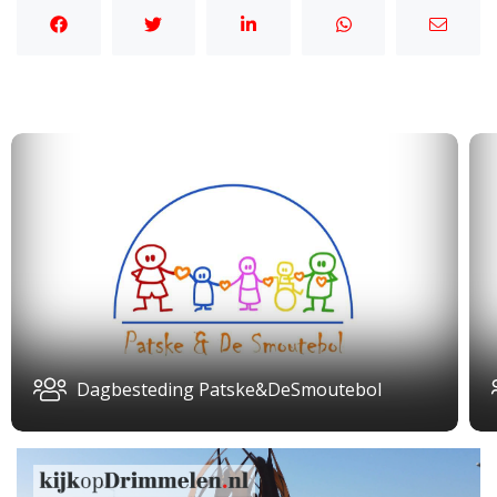
Dagbesteding Patske&DeSmoutebol