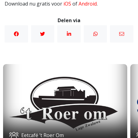
Download nu gratis voor
iOS
of
Android
.
Delen via
Eetcafé ’t Roer Om