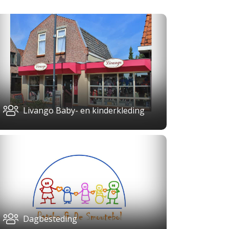
Livango Baby- en kinderkleding
Dagbesteding