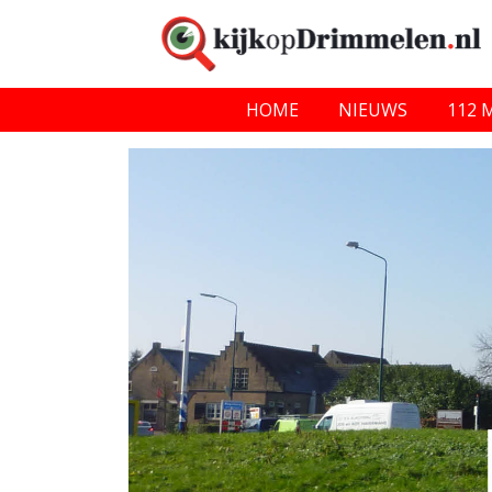
HOME
NIEUWS
112 