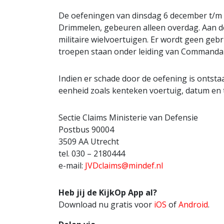
De oefeningen van dinsdag 6 december t/m
Drimmelen, gebeuren alleen overdag. Aan d
militaire wielvoertuigen. Er wordt geen ge
troepen staan onder leiding van Commandant 
Indien er schade door de oefening is ontstaa
eenheid zoals kenteken voertuig, datum en ti
Sectie Claims Ministerie van Defensie
Postbus 90004
3509 AA Utrecht
tel. 030 – 2180444
e-mail:
JVDclaims@mindef.nl
Heb jij de KijkOp App al?
Download nu gratis voor
iOS
of
Android
.